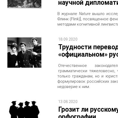
научной дипломат
В журнале
Nature
вышло исслед
Флинк (Flink)], посвященное фе
методами когнитивной лингвист
18.09.2020
Трудности перевод
«официальном» ру
Отечественное законодат
грамматически тяжеловесно, 
только гражданам, но и юрист
формулировок российских зако
недоверие к ним.
13.08.2020
Грозит ли русском
орфографии