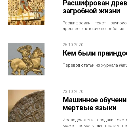
Расшифрован древ
загробной жизни
Расшифрован текст заупоко
древнеегипетские погребения.
26.10.2020
Кем были праинд
Перевод статьи из журнала
Nat
23.10.2020
Машинное обучени
мертвые языки
Исследователи создали сист
может помочь лингвистам пе