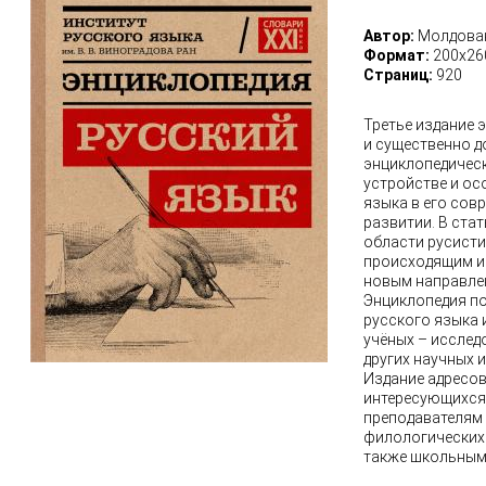
Автор:
Молдован
Формат:
200х26
Страниц:
920
Третье издание 
и существенно 
энциклопедическ
устройстве и о
языка в его сов
развитии. В ста
области русисти
происходящим и
новым направлен
Энциклопедия п
русского языка 
учёных – исслед
других научных 
Издание адресов
интересующихся 
преподавателям 
филологических
также школьным