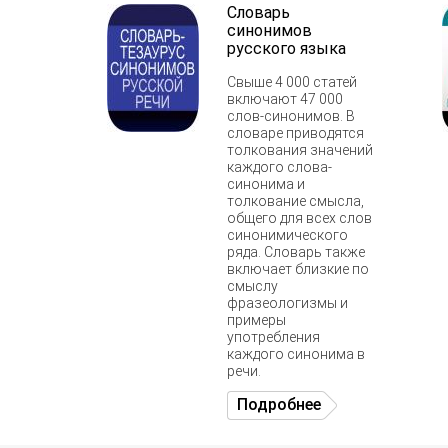
Словарь
синонимов
русского языка
Свыше 4 000 статей
включают 47 000
слов-синонимов. В
словаре приводятся
толкования значений
каждого слова-
синонима и
толкование смысла,
общего для всех слов
синонимического
ряда. Словарь также
включает близкие по
смыслу
фразеологизмы и
примеры
употребления
каждого синонима в
речи.
Подробнее