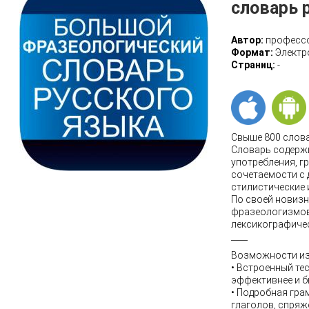
словарь 
Автор:
профессо
Формат:
Электр
Страниц:
-
Свыше 800 слова
Словарь содержи
употребления, г
сочетаемости с 
стилистические 
По своей новизн
фразеологизмов
лексикографиче
____
Возможности из
• Встроенный те
эффективнее и б
• Подробная гра
глаголов, спряж