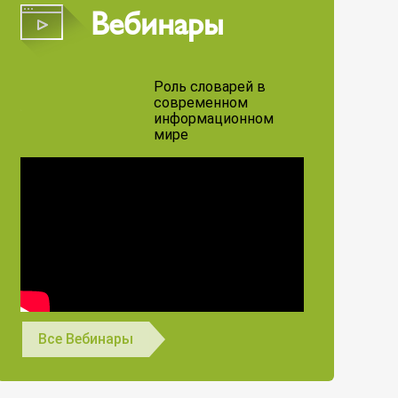
Вебинары
Роль словарей в
современном
информационном
мире
Все Вебинары