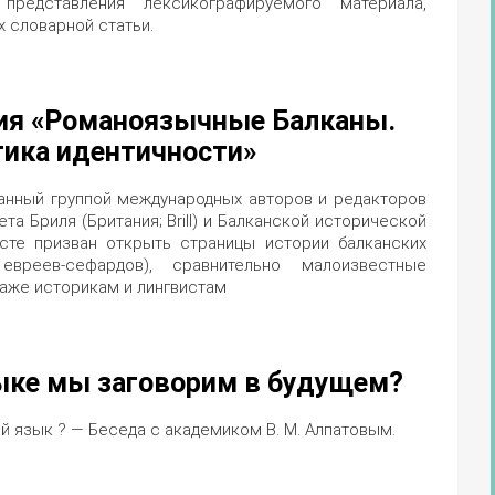
представления лексикографируемого материала,
х словарной статьи.
ия «Романоязычные Балканы.
тика идентичности»
анный группой международных авторов и редакторов
ета Бриля (Британия; Brill) и Балканской исторической
сте призван открыть страницы истории балканских
евреев-сефардов), сравнительно малоизвестные
аже историкам и лингвистам
ыке мы заговорим в будущем?
й язык ? — Беседа с академиком В. М. Алпатовым.