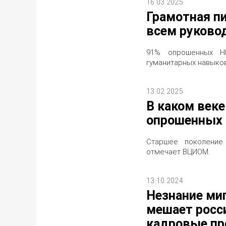
16.03.2025
Грамотная п
всем руково
91% опрошенных HR
гуманитарных навыко
13.02.2025
В каком век
опрошенных 
Старшее поколение
отмечает ВЦИОМ.
13.10.2024
Незнание ми
мешает росс
кадровые п