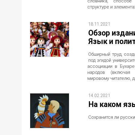
словника, способе 
структуре и элемента
18.11.2021
Обзор издан
Язык и поли
Обширный труд, созд
под эгидой университ
ассоциации в Бухаре
народов (включая 
мировому читателю, д
14.02.2021
На каком яз
Сохранится ли русски