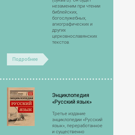
(буква В). Он будет
незаменим при чтении
библейских,
богослужебных,
агиографических и
других
церковнославянских
текстов.
Подробнее
Энциклопедия
«Русский язык»
Третье издание
энциклопедии «Русский
язык», переработанное
и существенно