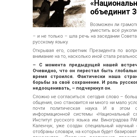
«Националь
объединит 3
Возможен ли грамотн
уместить всё рукопи
– и не только – шла речь на заседании Совет
русскому языку.
Открывая его, советник Президента по вопр
внимание на то, насколько иной стала реальнос
– С момента предыдущей нашей встреч
Очевидно, что он перестал быть глобальн
время строился. Фактически наша стра
борьбы за своё сохранение. И роль русско
недооценивать, – подчеркнул он.
Сложно не согласиться: сегодня слово – боль
общения, оно становится ни много ни мало усл
почти политическая наука. И в этом 
информационной системы «Национальный сл
Институт русского языка им. Виноградова Р
Каленчук, уже создан специальный научный 
отобраны словари, на которых будет базироват