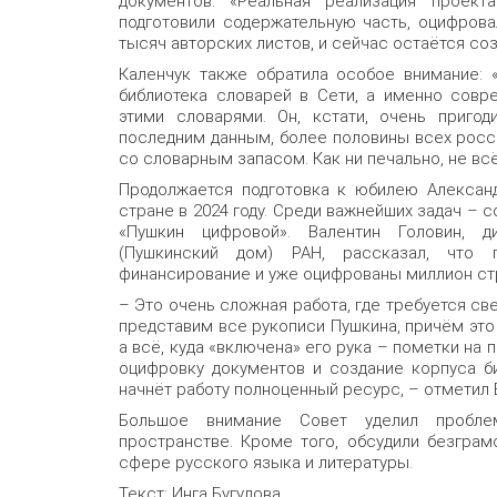
документов. «Реальная реализация проект
подготовили содержательную часть, оцифровал
тысяч авторских листов, и сейчас остаётся со
Каленчук также обратила особое внимание: 
библиотека словарей в Сети, а именно совр
этими словарями. Он, кстати, очень приго
последним данным, более половины всех рос
со словарным запасом. Как ни печально, не всё
Продолжается подготовка к юбилею Александ
стране в 2024 году. Среди важнейших задач – 
«Пушкин цифровой». Валентин Головин, д
(Пушкинский дом) РАН, рассказал, что 
финансирование и уже оцифрованы миллион стр
– Это очень сложная работа, где требуется св
представим все рукописи Пушкина, причём это
а всё, куда «включена» его рука – пометки на 
оцифровку документов и создание корпуса би
начнёт работу полноценный ресурс, – отметил 
Большое внимание Совет уделил пробле
пространстве. Кроме того, обсудили безграм
сфере русского языка и литературы.
Текст: Инга Бугулова