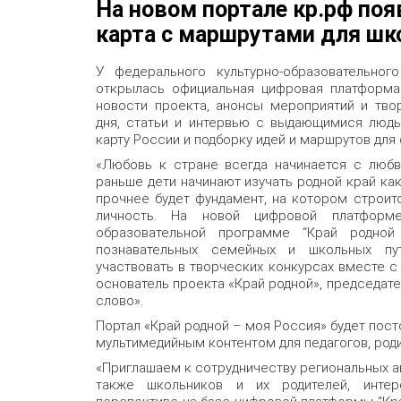
На новом портале кр.рф поя
карта с маршрутами для шк
У федерального культурно-образовательно
открылась официальная цифровая платформ
новости проекта, анонсы мероприятий и тво
дня, статьи и интервью с выдающимися людь
карту России и подборку идей и маршрутов для
«Любовь к стране всегда начинается с любв
раньше дети начинают изучать родной край как 
прочнее будет фундамент, на котором строит
личность. На новой цифровой платфор
образовательной программе “Край родной
познавательных семейных и школьных пу
участвовать в творческих конкурсах вместе с
основатель проекта «Край родной», председат
слово».
Портал «Край родной – моя Россия» будет пос
мультимедийным контентом для педагогов, род
«Приглашаем к сотрудничеству региональных ав
также школьников и их родителей, интер