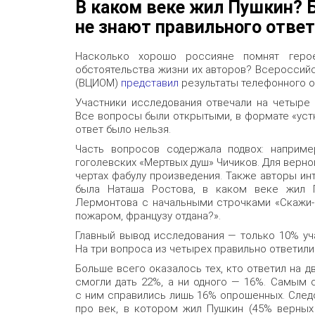
В каком веке жил Пушкин?
не знают правильного ответ
Насколько хорошо россияне помнят герое
обстоятельства жизни их авторов? Всероссий
(ВЦИОМ)
представил
результаты телефонного о
Участники исследования отвечали на четыре
Все вопросы были открытыми, в формате «устн
ответ было нельзя.
Часть вопросов содержала подвох: например
гоголевских «Мертвых душ» Чичиков. Для верно
чертах фабулу произведения. Также авторы ин
была Наташа Ростова, в каком веке жил П
Лермонтова с начальными строчками «Скажи-к
пожаром, французу отдана?».
Главный вывод исследования — только 10% уч
На три вопроса из четырех правильно ответили
Больше всего оказалось тех, кто ответил на д
смогли дать 22%, а ни одного — 16%. Самым
с ним справились лишь 16% опрошенных. След
про век, в котором жил Пушкин (45% верных