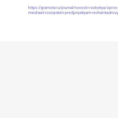
https://gramota.ru/journal/novosti-i-sobytiya/opro
meshaet-rossiyskim-predpriyatiyam-reshat-kadrov