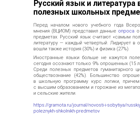
Русский язык и литература 
полезных школьных предм
Перед началом нового учебного года Всеро
мнения (ВЦИОМ) представил данные
опроса
о 
предметах. Русский язык считают «самым пол
литературу — каждый четвертый. Лидирует в о
вошли также история (30%) и физика (27%).
Иностранные языки больше не кажутся поле
сегодня осознают только 9% опрошенных (15 л
Среди полезных предметов гуманитарного ц
обществознание (42%). Большинство опроше
в школьную программу курс логики, причем
с высшим образованием и горожане из мегапо
и сельские жители.
https://gramota.ru/journal/novosti-i-sobytiya/russkiy
poleznykh-shkolnikh-predmetov