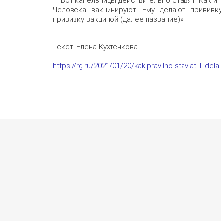
— Вот капельницы действительно ставят. Как и к
Человека вакцинируют. Ему делают прививк
прививку вакциной (далее название)».
Текст: Елена Кухтенкова
https://rg.ru/2021/01/20/kak-pravilno-staviat-ili-delai