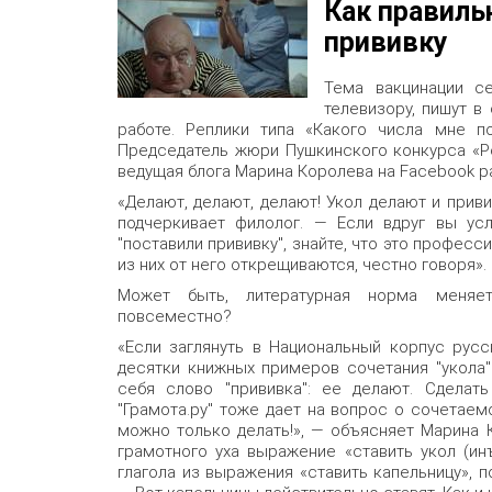
Как правиль
прививку
Тема вакцинации се
телевизору, пишут в
работе. Реплики типа «Какого числа мне по
Председатель жюри Пушкинского конкурса «Р
ведущая блога Марина Королева на Facebook ра
«Делают, делают, делают! Укол делают и приви
подчеркивает филолог. — Если вдруг вы усл
"поставили прививку", знайте, что это профес
из них от него открещиваются, честно говоря».
Может быть, литературная норма меняетс
повсеместно?
«Если заглянуть в Национальный корпус русск
десятки книжных примеров сочетания "укола" 
себя слово "прививка": ее делают. Сделать 
"Грамота.ру" тоже дает на вопрос о сочетаемо
можно только делать!», — объясняет Марина 
грамотного уха выражение «ставить укол (ин
глагола из выражения «ставить капельницу», п