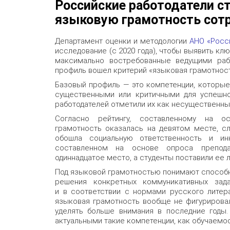
Российские работодатели с
языковую грамотность сот
Департамент оценки и методологии
АНО «Росс
исследование (с 2020 года), чтобы выявить к
максимально востребованные ведущими раб
профиль вошел критерий «языковая грамотност
Базовый профиль — это компетенции, которые
существенными или критичными для успешно
работодателей отметили их как несущественны
Согласно рейтингу, составленному на ос
грамотность оказалась на девятом месте, с
обошла социальную ответственность и инно
составленном на основе опроса преподав
одиннадцатое место, а студенты поставили ее 
Под языковой грамотностью понимают способн
решения конкретных коммуникативных зад
и в соответствии с нормами русского литера
языковая грамотность вообще не фигурировал
уделять больше внимания в последние годы.
актуальными такие компетенции, как обучаемос