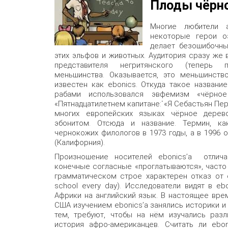
Плоды чёрно
Многие любители а
некоторые герои оз
делает безошибочны
этих эльфов и животных. Аудитория сразу же
представителя негритянского (теперь 
меньшинства. Оказывается, это меньшинств
известен как ebonics. Откуда такое назван
рабами использовался эвфемизм «чёрн
«Пятнадцатилетнем капитане݁: «Я Себастьян Пе
многих европейских языках чёрное дерев
эбонитом. Отсюда и название. Термин, ка
чернокожих филологов в 1973 годы, а в 1996 о
(Калифорния).
Произношение носителей ebonics’а отлича
конечные согласные «проглатываются», часто
грамматическом строе характерен отказ от с
school every day). Исследователи видят в e
Африки на английский язык. В настоящее вр
США изучением ebonics’а занялись историки и
тем, требуют, чтобы на нём изучались раз
история афро-американцев. Считать ли ebo