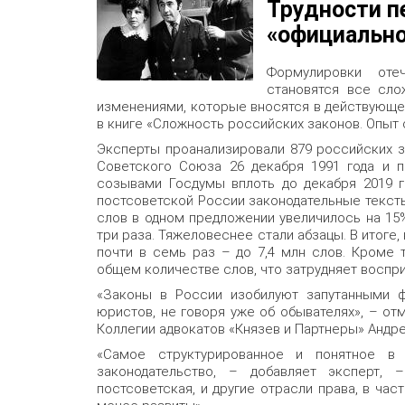
Трудности п
«официально
Формулировки оте
становятся все сло
изменениями, которые вносятся в действующе
в книге «Сложность российских законов. Опыт 
Эксперты проанализировали 879 российских з
Советского Союза 26 декабря 1991 года и 
созывами Госдумы вплоть до декабря 2019 го
постсоветской России законодательные текст
слов в одном предложении увеличилось на 15%
три раза. Тяжеловеснее стали абзацы. В итоге
почти в семь раз – до 7,4 млн слов. Кроме т
общем количестве слов, что затрудняет воспри
«Законы в России изобилуют запутанными 
юристов, не говоря уже об обывателях», – от
Коллегии адвокатов «Князев и Партнеры» Андре
«Самое структурированное и понятное в 
законодательство, – добавляет эксперт,
постсоветская, и другие отрасли права, в час