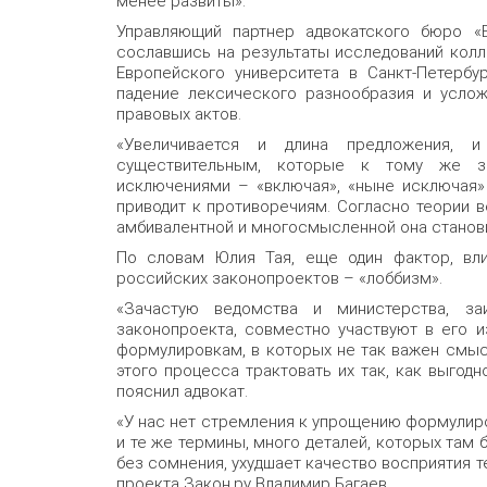
менее развиты».
Управляющий партнер адвокатского бюро «Б
сославшись на результаты исследований колл
Европейского университета в Санкт-Петербу
падение лексического разнообразия и услож
правовых актов.
«Увеличивается и длина предложения, 
существительным, которые к тому же з
исключениями – «включая», «ныне исключая»
приводит к противоречиям. Согласно теории в
амбивалентной и многосмысленной она становит
По словам Юлия Тая, еще один фактор, вл
российских законопроектов – «лоббизм».
«Зачастую ведомства и министерства, заи
законопроекта, совместно участвуют в его 
формулировкам, в которых не так важен смыс
этого процесса трактовать их так, как выгодн
пояснил адвокат.
«У нас нет стремления к упрощению формулиро
и те же термины, много деталей, которых там 
без сомнения, ухудшает качество восприятия т
проекта Закон.ру Владимир Багаев.