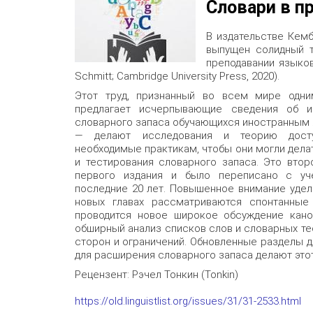
Словари в п
В издательстве Кем
выпущен солидный т
преподавании языков»
Schmitt; Cambridge University Press, 2020).
Этот труд, признанный во всем мире одни
предлагает исчерпывающие сведения об и
словарного запаса обучающихся иностранным 
— делают исследования и теорию досту
необходимые практикам, чтобы они могли дела
и тестирования словарного запаса. Это вто
первого издания и было переписано с уч
последние 20 лет. Повышенное внимание уделя
новых главах рассматриваются спонтанные
проводится новое широкое обсуждение кано
обширный анализ списков слов и словарных те
сторон и ограничений. Обновленные разделы д
для расширения словарного запаса делают этот
Рецензент: Рэчел Тонкин (Tonkin)
https://old.linguistlist.org/issues/31/31-2533.html