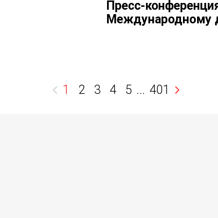
Пресс-конференция
Международному д
1
2
3
4
5
...
401