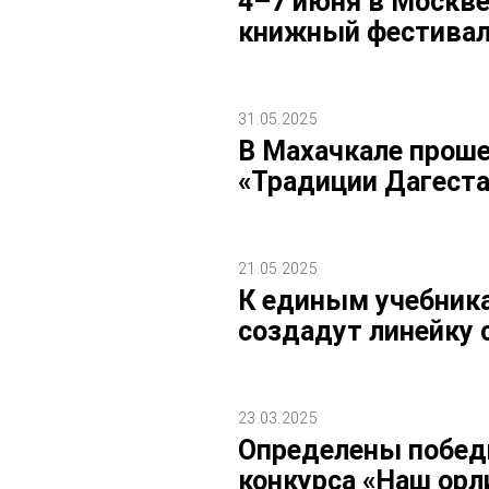
4–7 июня в Москве
книжный фестивал
31.05.2025
В Махачкале прош
«Традиции Дагеста
21.05.2025
К единым учебника
создадут линейку 
23.03.2025
Определены побед
конкурса «Наш орл