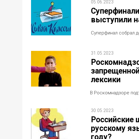
05.06.2023
Суперфинали
выступили н
Суперфинал собрал д
31.05.2023
Роскомнадзо
запрещенной
лексики
В Роскомнадзоре под
30.05.2023
Российские 
русскому яз
году?