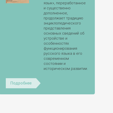
язык», переработанное
и существенно
дополненное,
продолжает традицию
энциклопедического
представления
основных сведений об
устройстве и
особенностях
функционирования
русского языка в его
современном
состоянии и
историческом развитии.
Подробнее