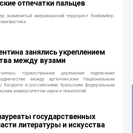
ские отпечатки пальцев
мер знаменитый американский террорист Унабомбер.
лингвистика.
гентина занялись укреплением
тва между вузами
оялась торжественная церемония подписания
рудничестве между аргентинским Национальным
ро Хачурете и российскими Уральским федеральным
ским университетом науки и технологий.
ауреаты государственных
ласти литературы и искусства