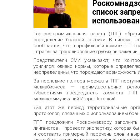
Роскомнадзо
список запр
использован
Торгово-промышленная палата (ТПП) обрат
определение бранной лексики. В письме, к
сообщается, что в профильный комитет ТПП п
штрафы за транслирование грубых выражений.
Представители СМИ указывают, что контро
усилился, однако нормы, которые определяю
неопределенны, что порождают возможность их
За последние полтора месяца в ТПП поступи
медиабизнеса — преимущественно регион
«Известиям» председатель комитета ТП
медиакоммуникаций Игорь Потоцкий.
«За этот же период территориальные орг
протоколов, связанных с использованием бранн
ТПП предложили Роскомнадзору заполнить
лингвистов — провести экспертизу, которая бы
и составить примерный перечень слов и выр
могут быть таковыми в определенном контекст