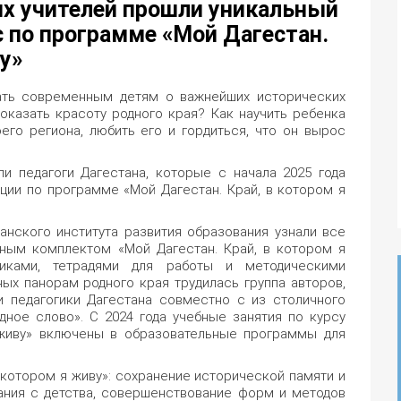
их учителей прошли уникальный
 по программе «Мой Дагестан.
у»
ать современным детям о важнейших исторических
оказать красоту родного края? Как научить ребенка
го региона, любить его и гордиться, что он вырос
и педагоги Дагестана, которые с начала 2025 года
ии по программе «Мой Дагестан. Край, в котором я
анского института развития образования узнали все
ным комплектом «Мой Дагестан. Край, в котором я
никами, тетрадями для работы и методическими
ых панорам родного края трудилась группа авторов,
и педагогики Дагестана совместно с из столичного
дное слово». С 2024 года учебные занятия по курсу
 живу» включены в образовательные программы для
в котором я живу»: сохранение исторической памяти и
ания с детства, совершенствование форм и методов