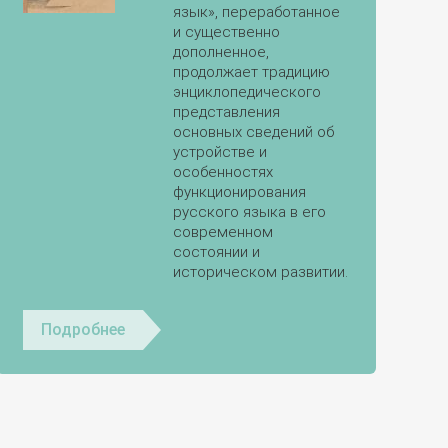
язык», переработанное
и существенно
дополненное,
продолжает традицию
энциклопедического
представления
основных сведений об
устройстве и
особенностях
функционирования
русского языка в его
современном
состоянии и
историческом развитии.
Подробнее