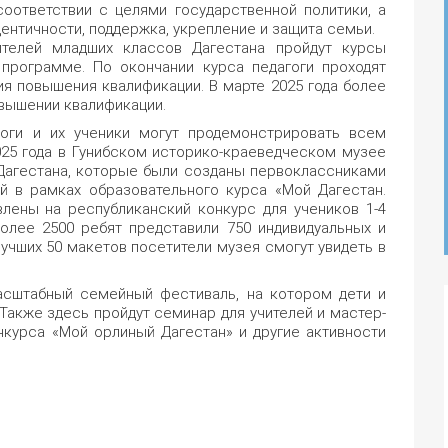
соответствии с целями государственной политики, а
нтичности, поддержка, укрепление и защита семьи.
ителей младших классов Дагестана пройдут курсы
программе. По окончании курса педагоги проходят
я повышения квалификации. В марте 2025 года более
овышении квалификации.
оги и их ученики могут продемонстрировать всем
025 года в Гунибском историко-краеведческом музее
Дагестана, которые были созданы первоклассниками
й в рамках образовательного курса «Мой Дагестан.
влены на республиканский конкурс для учеников 1-4
олее 2500 ребят представили 750 индивидуальных и
лучших 50 макетов посетители музея смогут увидеть в
асштабный семейный фестиваль, на котором дети и
 Также здесь пройдут семинар для учителей и мастер-
нкурса «Мой орлиный Дагестан» и другие активности