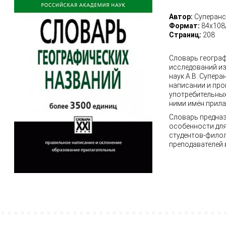
Автор:
Суперанс
Формат:
84х108
Страниц:
208
Словарь географ
исследований из
наук А.В. Супера
написании и пр
употребительных
ними имён прила
Словарь предназ
особенности для
студентов-филол
преподавателей 