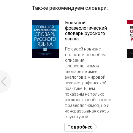
Также рекомендуем словари:
Большой
фразеологический
словарь русского
языка
По своей новизне,
полноте и способам
описания
фразеологизмов
словарь не имеет
аналогов в мировой
лексикографической
практике. В нем
показаны не только
языковые особенности
фразеологизмов, но и
их неразрывная связь
с культурой.
Подробнее