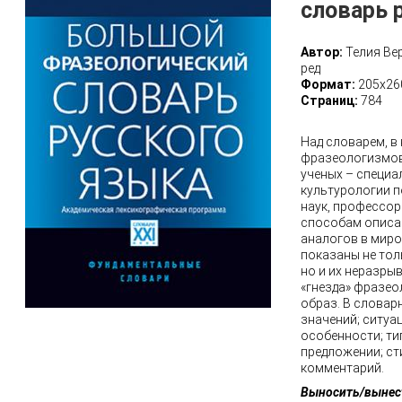
словарь 
Автор:
Телия Ве
ред
Формат:
205х26
Страниц:
784
Над словарем, в
фразеологизмов,
ученых – специа
культурологии 
наук, профессора
способам описа
аналогов в миро
показаны не то
но и их неразры
«гнезда» фразео
образ. В словар
значений; ситуа
особенности; ти
предложении; ст
комментарий.
Выносить/вынес