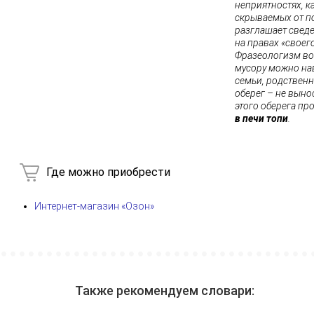
неприятностях, к
скрываемых от по
разглашает сведе
на правах «своег
Фразеологизм во
мусору можно нав
семьи, родственн
оберег – не вынос
этого оберега п
в печи топи
.
Где можно приобрести
Интернет-магазин «Озон»
Также рекомендуем словари: