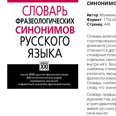
синонимо
Автор:
Мокиенко
Формат:
170х24
Страниц:
448
Словарь включа
сгруппированных
доминанте (осн
отличаются друг
словарные толков
отдельных сино
внутри него. Вх
снабжены стили
различать эмоц
фразеологизмов
Словарь снабже
слову, что знач
Словарь предназ
журналистов, ре
и преподавателей
живую русскую р
свои мысли.