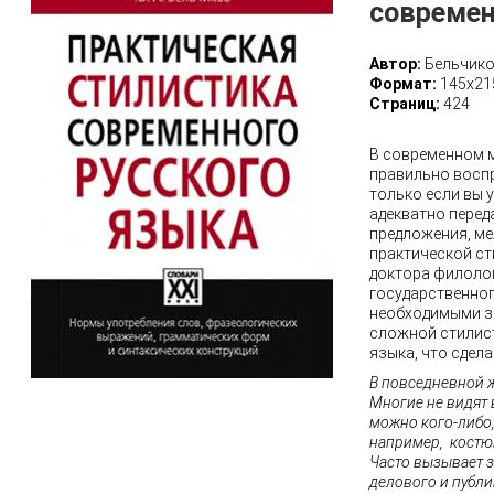
современ
Автор:
Бельчико
Формат:
145х21
Страниц:
424
В современном м
правильно восп
только если вы 
адекватно перед
предложения, м
практической ст
доктора филоло
государственног
необходимыми зн
сложной стилист
языка, что сдела
В повседневной 
Многие не видят
можно кого-либо,
например, костю
Часто вызывает 
делового и публи