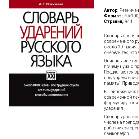
Автор:
Резничен
Формат:
70х100
Страниц:
944
Словарь посвяще
современного ру
около 10 тысяч 
очередь тех, чт
Описаны все тип
почему нужно пр
Предлагаются о
предупреждения 
память". Привод
В Приложениях 
современной лек
формулируются 
ударения.
Словарь рассчит
числе на препод
работников сред
языковедов.