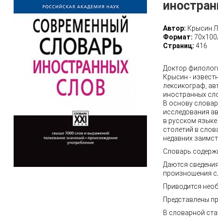
иностран
Автор:
Крысин Л
Формат:
70х100
Страниц:
416
Доктор филологи
Крысин - извест
лексикограф, ав
иностранных сл
В основу слова
исследования а
в русском языке
столетий в слов
недавних заимс
Словарь содержи
Даются сведения
произношения с
Приводится нео
Представлены пр
В словарной ста