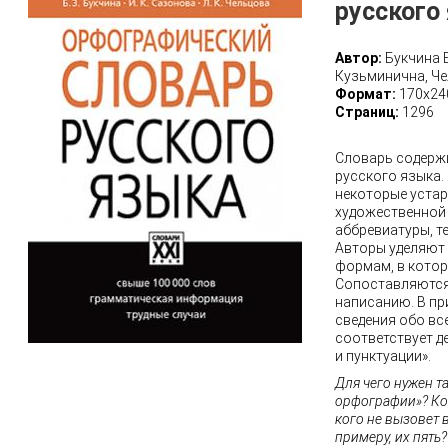
русского
Автор:
Букчина 
Кузьминична, Ч
Формат:
170х24
Страниц:
1296
Словарь содерж
русского языка. 
некоторые уста
художественной 
аббревиатуры, т
Авторы уделяют
формам, в котор
Сопоставляются 
написанию. В пр
сведения обо вс
соответствует 
и пунктуации».
Для чего нужен т
орфографии»? Ко
кого не вызовет в
примеру, их пять?