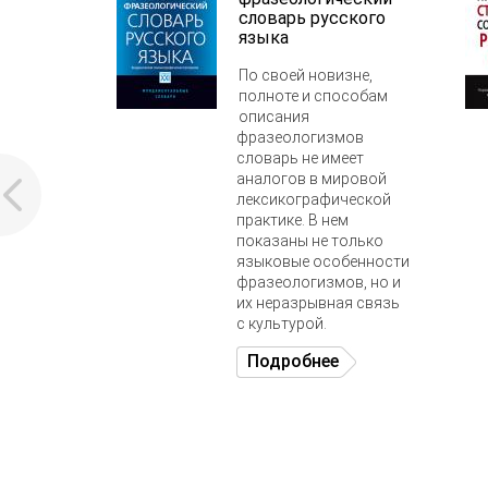
словарь русского
языка
По своей новизне,
полноте и способам
описания
фразеологизмов
словарь не имеет
аналогов в мировой
лексикографической
практике. В нем
показаны не только
языковые особенности
фразеологизмов, но и
их неразрывная связь
с культурой.
Подробнее