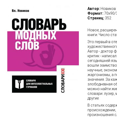
Автор:
Новиков 
Формат:
70х90/
Страниц:
352
Новое, расшире
книги. Число ста
Это первый в от
художественног
Автор - доктор 
критик - написа
сегодняшней язы
вошли заимство
научные, эконом
жаргонизмы, а п
значения. За к
злободневная о
можно найти жив
словари: лузер, 
другие
В статьях содер
происхождении,
произношения сл