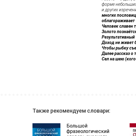
форме небольших
и других изречен
многих пословиц
облагораживает 
Человек славен 
Золото познаётся
Результативный 
Доход не живет 
Чтобы рыбку съес
Далее рассказ о т
Сел на шею (кого
Также рекомендуем словари:
Большой
фразеологический