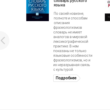
словарь русского
языка
По своей новизне,
полноте и способам
описания
фразеологизмов
словарь не имеет
аналогов в мировой
лексикографической
практике. В нем
показаны не только
языковые особенности
фразеологизмов, но и
их неразрывная связь
с культурой.
Подробнее