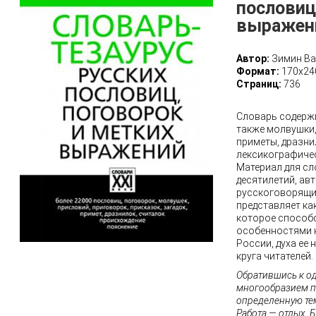
пословиц
выражен
Автор:
Зимин Ва
Формат:
170х24
Страниц:
736
Словарь содержи
также молвушки,
приметы, дразни
лексикографичес
Материал для сл
десятилетий, авт
русскоговорящи
представляет ка
которое способс
особенностями 
России, духа ее
круга читателей.
Обратившись к о
многообразием п
определенную тем
Работа — отдых, Б