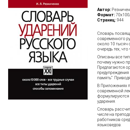
Автор:
Резничен
Формат:
70х100
Страниц:
944
Словарь посвяще
современного ру
около 10 тысяч 
очередь тех, чт
Описаны все тип
почему нужно пр
Предлагаются о
предупреждения 
память". Привод
В Приложениях 
современной лек
формулируются 
ударения.
Словарь рассчит
числе на препод
работников сред
языковедов.