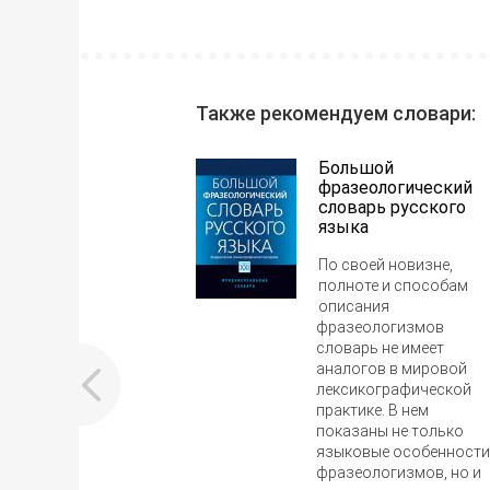
Также рекомендуем словари:
Большой
фразеологический
словарь русского
языка
По своей новизне,
полноте и способам
описания
фразеологизмов
словарь не имеет
аналогов в мировой
лексикографической
практике. В нем
показаны не только
языковые особенности
фразеологизмов, но и