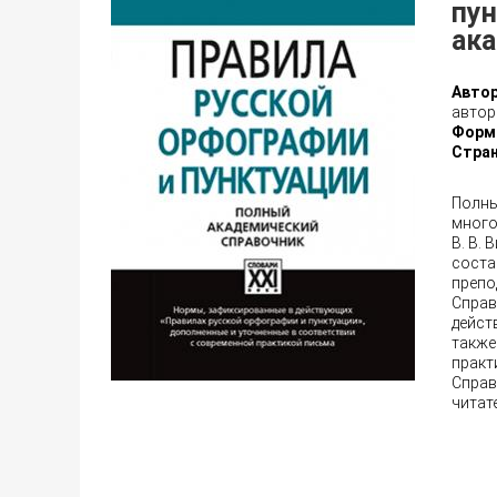
пу
ак
Автор
авто
Форм
Стран
Полны
много
В. В.
соста
препо
Справ
дейст
также
практ
Справ
читат