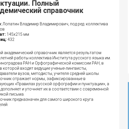
нктуации. Полный
адемический справочник
:
Лопатин Владимир Владимирович, под ред. коллектива
ров
ат:
145х215 мм
иц:
432
й академический справочник является результатом
летней работы коллектива Института русского языка им.
 Виноградова РАН и Орфографической комиссии РАН, в
в которой входят ведущие ученые-лингвисты,
даватели вузов, методисты, учителя средней школы.
очник отражает нормы, зафиксированные в
вующих «Правилах русской орфографии и пунктуации», а
 дополняет и уточняет их в соответствии с современной
икой письма.
очник предназначен для самого широкого круга
елей.