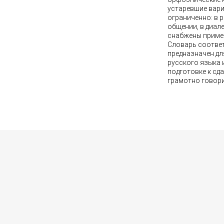
устаревшие вар
ограниченно: в 
общении, в диал
снабжены пример
Словарь соотве
предназначен дл
русского языка и
подготовке к сда
грамотно говори