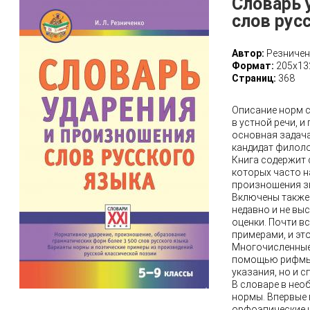
Словарь 
слов рус
Автор:
Резничен
Формат:
205x13
Страниц:
368
Описание норм 
в устной речи, 
основная задача 
кандидат филоло
Книга содержит 
которых часто 
произношения з
Включены также 
недавно и не вы
оценки. Почти в
примерами, и эт
Многочисленные 
помощью рифмы 
указания, но и 
В словаре в нео
нормы. Впервые 
орфоэпические 