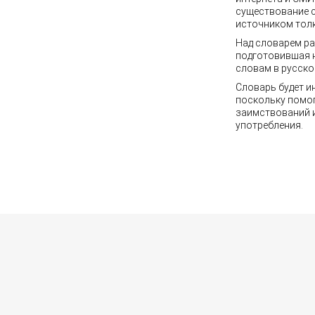
существование с
источником толк
Над словарем ра
подготовившая 
словам в русско
Словарь будет и
поскольку помо
заимствований и
употребления.