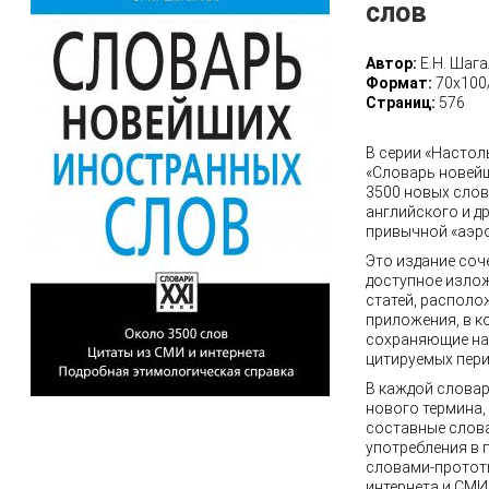
слов
Автор:
Е.Н. Шаг
Формат:
70х100
Страниц:
576
В серии «Настол
«Словарь новейш
3500 новых слов
английского и д
привычной «аэро
Это издание соч
доступное излож
статей, располо
приложения, в к
сохраняющие нап
цитируемых пери
В каждой словар
нового термина,
составные слов
употребления в 
словами-прототи
интернета и СМИ