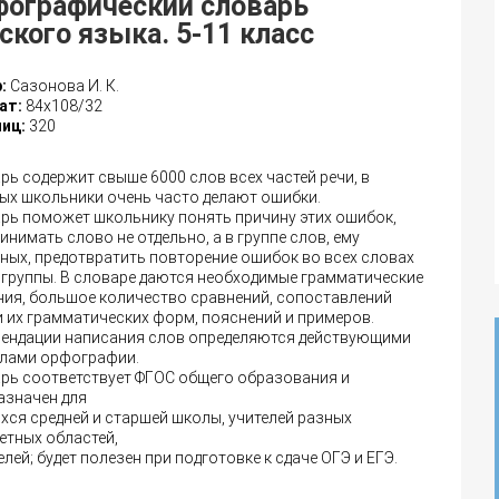
фографический словарь
ского языка. 5-11 класс
:
Сазонова И. К.
ат:
84х108/32
иц:
320
рь содержит свыше 6000 слов всех частей речи, в
ых школьники очень часто делают ошибки.
рь поможет школьнику понять причину этих ошибок,
инимать слово не отдельно, а в группе слов, ему
ных, предотвратить повторение ошибок во всех словах
 группы. В словаре даются необходимые грамматические
ния, большое количество сравнений, сопоставлений
и их грамматических форм, пояснений и примеров.
ендации написания слов определяются действующими
лами орфографии.
рь соответствует ФГОС общего образования и
азначен для
хся средней и старшей школы, учителей разных
етных областей,
елей; будет полезен при подготовке к сдаче ОГЭ и ЕГЭ.