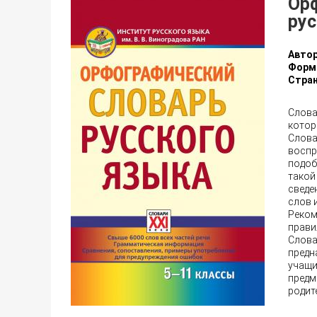
Ор
рус
Автор
Форм
Стран
Слова
котор
Слова
воспр
подоб
такой
сведе
слов 
Реком
прави
Слова
предн
учащи
предм
родит