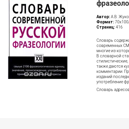
фразеоло
Автор:
А.В. Жуко
Формат:
70х100
Страниц:
416
Словарь содержи
современных СМ
многие из котор
В словарной ста
стилистические,
также даются ку
комментарии. Пр
изданий послед
употребление фр
Словарь адресов