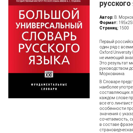
русского
Автор:
В. Морков
Формат:
195x25
Страниц:
1500
Первый российс
один ряд с все
Oxford Universit
не имеющий анал
Это результат м
руководством до
Морковкина.
В Словаре предс
наиболее употре
составляющих ле
каждом слове п
все его лингвист
особенности пр
значения с указ
сочетаемость, с
в составе фразе
страноведческа