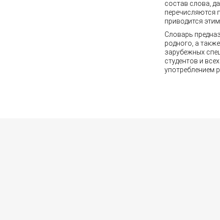
состав слова, д
перечисляются п
приводится этим
Словарь предназ
родного, а такж
зарубежных спец
студентов и вс
употреблением р