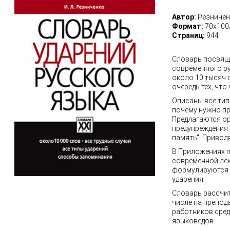
Автор:
Резничен
Формат:
70х100
Страниц:
944
Словарь посвяще
современного ру
около 10 тысяч 
очередь тех, чт
Описаны все тип
почему нужно пр
Предлагаются о
предупреждения 
память". Привод
В Приложениях 
современной лек
формулируются 
ударения.
Словарь рассчит
числе на препод
работников сред
языковедов.