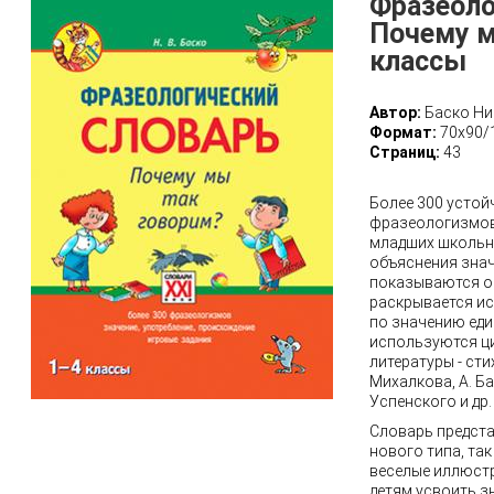
Фразеоло
Почему м
классы
Автор:
Баско Ни
Формат:
70х90/
Страниц:
43
Более 300 устой
фразеологизмов,
младших школьн
объяснения зна
показываются ос
раскрывается и
по значению еди
используются ци
литературы - сти
Михалкова, А. Ба
Успенского и др.
Словарь предст
нового типа, та
веселые иллюст
детям усвоить з