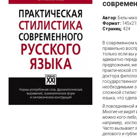
современ
Автор:
Бельчико
Формат:
145х21
Страниц:
424
В современном м
правильно восп
только если вы 
адекватно перед
предложения, м
практической ст
доктора филоло
государственног
необходимыми зн
сложной стилист
языка, что сдела
В повседневной 
Многие не видят
можно кого-либо,
например, костю
Часто вызывает 
делового и публи