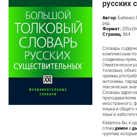
русских 
Автор:
Бабенко 
ред
Формат:
205х26
Страниц:
864
Словарь содержи
комплексным по 
соединены прин
(тематическое р
толковых, объяс
приемы употребл
антонимы, парад
лексических зна
Словарь адресов
преподавателям 
иностранного, ф
языка и общего 
язык и заботится
Казалось бы, к о
слова
демон
и
д
группам, которы