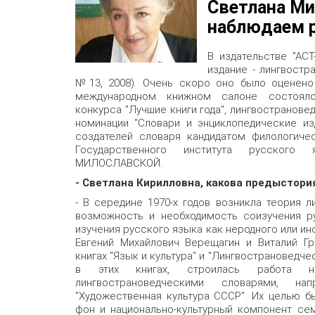
Светлана Ми
наблюдаем р
В издательстве "АС
издание - лингвостр
№13, 2008). Очень скоро оно было оценено 
международном книжном салоне состояло
конкурса "Лучшие книги года", лингвостранове
номинации "Словари и энциклопедические из
создателей словаря кандидатом филологиче
Государственного института русского
МИЛОСЛАВСКОЙ.
- Светлана Кирилловна, какова предыстори
- В середине 1970-х годов возникла теория л
возможность и необходимость соизучения р
изучения русского языка как неродного или ин
Евгений Михайлович Верещагин и Виталий Гр
книгах "Язык и культура" и "Лингвострановедче
в этих книгах, строилась работа 
лингвострановедческими словарями, на
"Художественная культура СССР". Их целью б
фон и национально-культурный компонент се