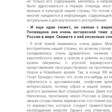
не только его содержание, менялась и напра
было адресоваться в первую очередь иност
жизнью и культурой нашей страны. Но потом в
многие нуждаются в информации, содержащейс
актуальным и для внутреннего употребления.
- И еще один сюжет, он связан с вашей 
Посвящена она очень интересной теме: р
России в мире. Скажите о ней несколько сло
- Я этой темой занимаюсь очень давно. Мои
восприятием нашей страны, во всяком случае 
складывалась очень драматично, начиная 
европейского мира у греков и римлян ассоц
краем ойкумены, с угрозой варварског
представление просуществовало на протяжен
Новое и Новейшее время. Так, в конце XIX в
Георг Брандес писал, что, если кто-нибудь из
обратиться к дославянским, скифским вре
интересовало, почему образ и нашей земли,
долгого времени был отрицательным. Даже ког
Наполеона, проезжала через Россию в Швеци
явным сочувствием, варварское состояние русс
то варварство, которое следует приветствов
необузданная энергия. Однако она отмечала,