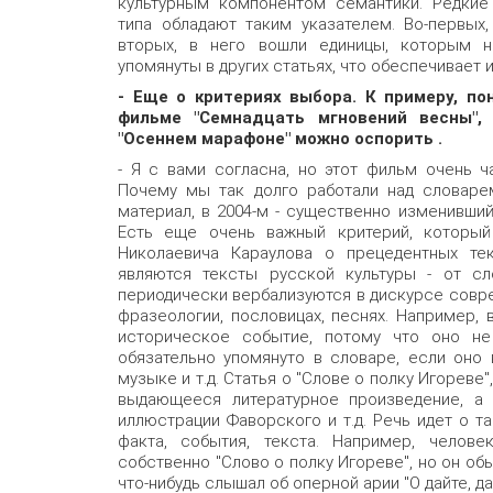
культурным компонентом семантики. Редкие
типа обладают таким указателем. Во-первых,
вторых, в него вошли единицы, которым н
упомянуты в других статьях, что обеспечивает 
- Еще о критериях выбора. К примеру, по
фильме "Семнадцать мгновений весны",
"Осеннем марафоне" можно оспорить .
- Я с вами согласна, но этот фильм очень ч
Почему мы так долго работали над словаре
материал, в 2004-м - существенно изменивший
Есть еще очень важный критерий, который
Николаевича Караулова о прецедентных тек
являются тексты русской культуры - от сл
периодически вербализуются в дискурсе совре
фразеологии, пословицах, песнях. Например,
историческое событие, потому что оно н
обязательно упомянуто в словаре, если оно в
музыке и т.д. Статья о "Слове о полку Игореве"
выдающееся литературное произведение, а и
иллюстрации Фаворского и т.д. Речь идет о т
факта, события, текста. Например, челов
собственно "Слово о полку Игореве", но он об
что-нибудь слышал об оперной арии "О дайте, да