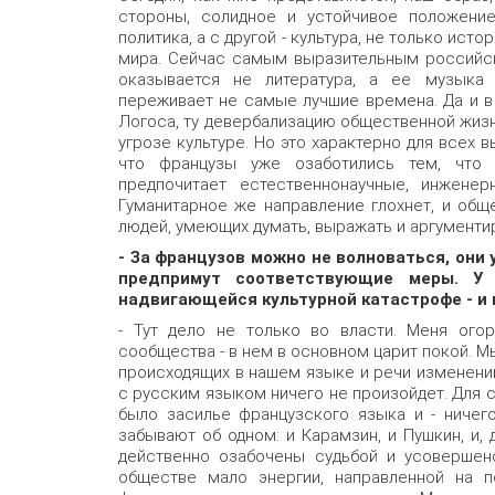
стороны, солидное и устойчивое положени
политика, а с другой - культура, не только ист
мира. Сейчас самым выразительным российс
оказывается не литература, а ее музыка 
переживает не самые лучшие времена. Да и 
Логоса, ту девербализацию общественной жизни
угрозе культуре. Но это характерно для всех 
что французы уже озаботились тем, что и
предпочитает естественнонаучные, инженер
Гуманитарное же направление глохнет, и общ
людей, умеющих думать, выражать и аргументи
- За французов можно не волноваться, они 
предпримут соответствующие меры. У 
надвигающейся культурной катастрофе - и 
- Тут дело не только во власти. Меня ого
сообщества - в нем в основном царит покой. 
происходящих в нашем языке и речи изменений,
с русским языком ничего не произойдет. Для са
было засилье французского языка и - ничего
забывают об одном: и Карамзин, и Пушкин, и,
действенно озабочены судьбой и усовершенс
обществе мало энергии, направленной на п