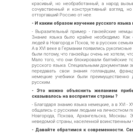
красивый, но необработанный, а народ выз
сочувственный и конструктивный взгляд, но
отторгавший Россию от нее.
- И каким образом изучение русского языка
- Выразительный пример - ганзейские немцы.
Знание языка было крайне необходимо. Как 
людей в Новгород и Псков, те в русских семья
А в XVI веке в Германии появились рукописные
были потому, что ганзейцы очень не хотели, чт
Мало того, что они блокировали балтийские т
русского языка. Специальными документами 
передавать свои знания голландцам, францу
немецкие учебники были преимущественно 
русским.
- Это можно объяснить желанием прибы
сказывалось на восприятии страны ?
- Благодаря знанию языка немецкие, а в XVI - X
общались с русскими людьми на личностном п
Новгорода, Пскова, Архангельска, Москвы. 
неведомой страны, населенной воинственным 
- Давайте обратимся к современности. Се