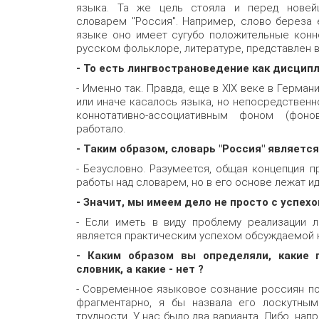
языка. Та же цель стояла и перед новей
словарем "Россия". Например, слово береза 
языке оно имеет сугубо положительные конн
русском фольклоре, литературе, представлен 
- То есть лингвострановедение как дисципл
- Именно так. Правда, еще в XIX веке в Герман
или иначе касалось языка, но непосредственн
коннотативно-ассоциативным фоном (фоно
работало.
- Таким образом, словарь "Россия" являетс
- Безусловно. Разумеется, общая концепция 
работы над словарем, но в его основе лежат и
- Значит, мы имеем дело не просто с успехо
- Если иметь в виду проблему реализации л
является практическим успехом обсуждаемой н
- Каким образом вы определяли, какие
словник, а какие - нет ?
- Современное языковое сознание россиян п
фрагментарно, я бы назвала его лоскутны
трудности. У нас было два варианта. Либо, на