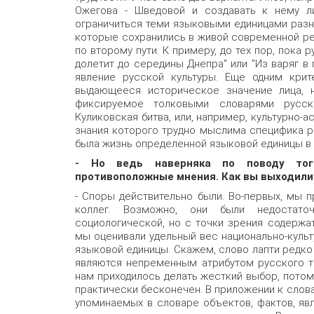
Ожегова - Шведовой и создавать к нему ли
ограничиться теми языковыми единицами разны
которые сохранились в живой современной ре
по второму пути. К примеру, до тех пор, пока 
долетит до середины Днепра" или "Из варяг в 
явление русской культуры. Еще одним кри
выдающееся историческое значение лица, н
фиксируемое толковыми словарями русско
Куликовская битва, или, например, культурно-
знания которого трудно мыслима специфика р
была жизнь определенной языковой единицы в
- Но ведь наверняка по поводу тог
противоположные мнения. Как вы выходили 
- Споры действительно были. Во-первых, мы 
коллег. Возможно, они были недостато
социологической, но с точки зрения содержат
мы оценивали удельный вес национально-культ
языковой единицы. Скажем, слово лапти редко
являются непременным атрибутом русского т
нам приходилось делать жесткий выбор, потом
практически бесконечен. В приложении к слов
упоминаемых в словаре объектов, фактов, явл