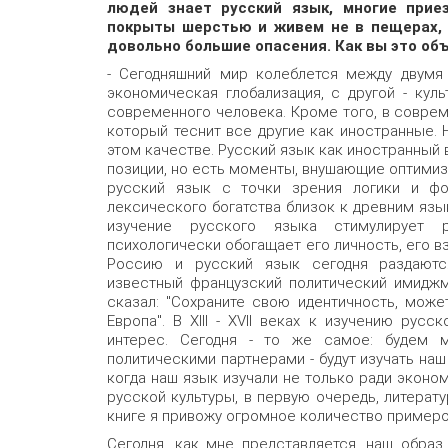
людей знает русский язык, многие при
покрыты шерстью и живем не в пещерах, 
довольно большие опасения. Как вы это об
- Сегодняшний мир колеблется между двумя 
экономическая глобализация, с другой - куль
современного человека. Кроме того, в соврем
который теснит все другие как иностранные. Н
этом качестве. Русский язык как иностранный 
позиции, но есть моменты, внушающие оптимиз
русский язык с точки зрения логики и фо
лексического богатства близок к древним язы
изучение русского языка стимулирует 
психологически обогащает его личность, его в
Россию и русский язык сегодня раздаются
известный французский политический имиджм
сказал: "Сохраните свою идентичность, може
Европа". В XIII - XVII веках к изучению рус
интерес. Сегодня - то же самое: будем 
политическими партнерами - будут изучать наш
когда наш язык изучали не только ради эконо
русской культуры, в первую очередь, литерату
книге я привожу огромное количество примеров
Сегодня, как мне представляется, наш образ