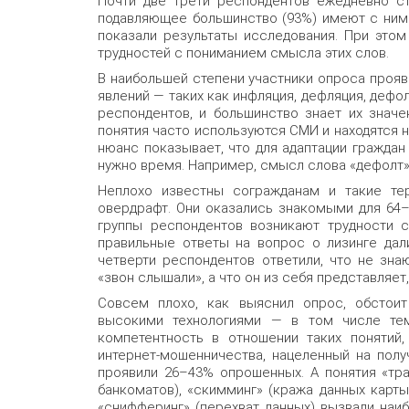
Почти две трети респондентов ежедневно с
подавляющее большинство (93%) имеют с ними
показали результаты исследования. При этом
трудностей с пониманием смысла этих слов.
В наибольшей степени участники опроса проя
явлений — таких как инфляция, дефляция, дефол
респондентов, и большинство знает их значе
понятия часто используются СМИ и находятся н
нюанс показывает, что для адаптации гражда
нужно время. Например, смысл слова «дефолт» 
Неплохо известны согражданам и такие тер
овердрафт. Они оказались знакомыми для 64–
группы респондентов возникают трудности с
правильные ответы на вопрос о лизинге дал
четверти респондентов ответили, что не знаю
«звон слышали», а что он из себя представляет
Совсем плохо, как выяснил опрос, обстои
высокими технологиями — в том числе тем
компетентность в отношении таких понятий,
интернет-мошенничества, нацеленный на полу
проявили 26–43% опрошенных. А понятия «тр
банкоматов), «скимминг» (кража данных карт
«снифферинг» (перехват данных) вызвали наиб