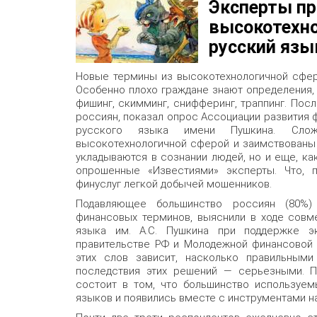
Эксперты п
высокотехно
русский язы
Новые термины из высокотехнологичной сфер
Особенно плохо граждане знают определения,
фишинг, скимминг, снифферинг, траппинг. Пос
россиян, показал опрос Ассоциации развития 
русского языка имени Пушкина. Сло
высокотехнологичной сферой и заимствованы 
укладываются в сознании людей, но и еще, ка
опрошенные «Известиями» эксперты. Что, п
финуслуг легкой добычей мошенников.
Подавляющее большинство россиян (80%
финансовых терминов, выяснили в ходе совм
языка им. А.С. Пушкина при поддержке эк
правительстве РФ и Молодежной финансовой л
этих слов зависит, насколько правильным
последствия этих решений — серьезными. П
состоит в том, что большинство используем
языков и появились вместе с инструментами н