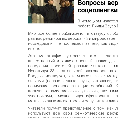
Вопросы вер
социолингви
В немецком издател
работа Линды Зауэр-Б
Мир всё более приближается к статусу «глоб
разных религиозных верований и мировоззрен
исследования не поспевают за тем, как люди
иначе.
Эта монография устраняет этот недоста
качественный и количественный анализ для 
поведения носителей разных языков в мно
Используя 33 часа записей разговоров на с
Бредвик исследует, как многоязычные мето
знаками (незаполненные паузы, интонации, п
понимание основополагающих сообщений. 
корпуса с эмиссионными данными, взятыми
участниками, можно идентифицировать 
метаязыковых индикаторов и результатов диало
Читатели получат представление о том, как 
используют все свои семиотические ресур