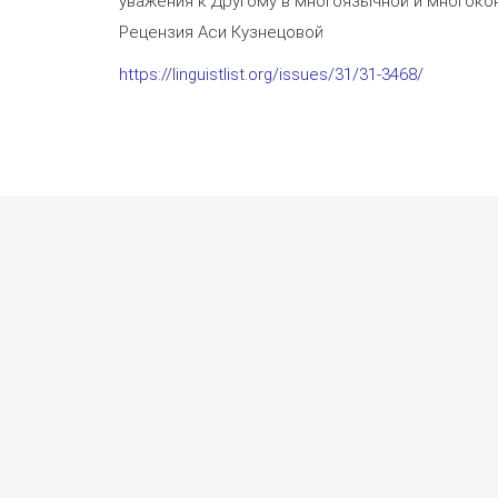
уважения к Другому в многоязычной и многок
Рецензия Аси Кузнецовой
https://linguistlist.org/issues/31/31-3468/