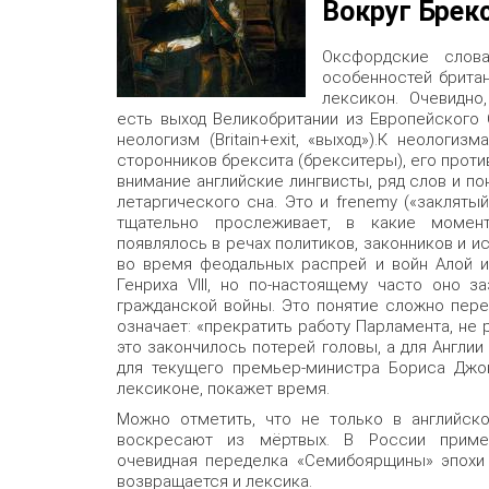
Вокруг Брек
Оксфордские слова
особенностей британ
лексикон. Очевидно
есть выход Великобритании из Европейского 
неологизм (Britain+exit, «выход»).К неолог
сторонников брексита (брекситеры), его проти
внимание английские лингвисты, ряд слов и по
летаргического сна. Это и frenemy («заклятый
тщательно прослеживает, в какие момент
появлялось в речах политиков, законников и и
во время феодальных распрей и войн Алой и
Генриха VIII, но по-настоящему часто оно з
гражданской войны. Это понятие сложно пере
означает: «прекратить работу Парламента, не р
это закончилось потерей головы, а для Англи
для текущего премьер-министра Бориса Джон
лексиконе, покажет время.
Можно отметить, что не только в английск
воскресают из мёртвых. В России приме
очевидная переделка «Семибоярщины» эпохи
возвращается и лексика.