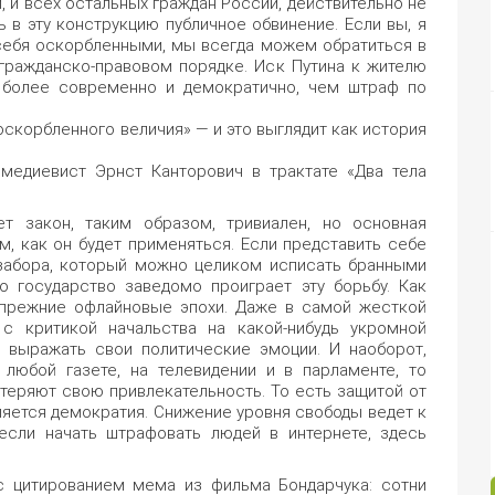
, и всех остальных граждан России, действительно не
ь в эту конструкцию публичное обвинение. Если вы, я
себя оскорбленными, мы всегда можем обратиться в
 гражданско-правовом порядке. Иск Путина к жителю
более современно и демократично, чем штраф по
скорбленного величия» — и это выглядит как история
 медиевист Эрнст Канторович в трактате «Два тела
т закон, таким образом, тривиален, но основная
м, как он будет применяться. Если представить себе
 забора, который можно целиком исписать бранными
о государство заведомо проиграет эту борьбу. Как
 прежние офлайновые эпохи. Даже в самой жесткой
с критикой начальства на какой-нибудь укромной
м выражать свои политические эмоции. И наоборот,
 любой газете, на телевидении и в парламенте, то
теряют свою привлекательность. То есть защитой от
ляется демократия. Снижение уровня свободы ведет к
 если начать штрафовать людей в интернете, здесь
 цитированием мема из фильма Бондарчука: сотни