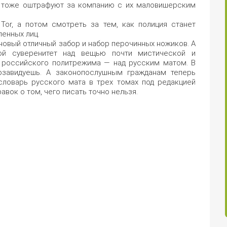
их тоже оштрафуют за компанию с их маловишерским
 Tor, а потом смотреть за тем, как полиция станет
енных лиц.
новый отличный забор и набор перочинных ножиков. А
вой суверенитет над вещью почти мистической и
 российского политрежима — над русским матом. В
озавидуешь. А законопослушным гражданам теперь
словарь русского мата в трех томах под редакцией
авок о том, чего писать точно нельзя.