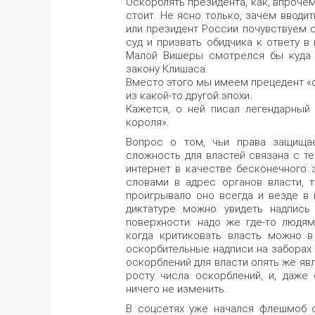
Оскорблять президента, как, впрочем
стоит. Не ясно только, зачем вводит
или президент России почувствуем 
суд и призвать обидчика к ответу в
Малой Вишеры смотрелся бы куда 
закону Клишаса.
Вместо этого мы имеем прецедент «о
из какой-то другой эпохи.
Кажется, о ней писал легендарный
короля».
Вопрос о том, чьи права защищае
сложность для властей связана с те
интернет в качестве бесконечного
словами в адрес органов власти, т
проигрывало оно всегда и везде в
диктатуре можно увидеть надпись 
поверхности: надо же где-то людя
когда критиковать власть можно в
оскорбительные надписи на заборах 
оскорблений для власти опять же яв
росту числа оскорблений, и, даже
ничего не изменить.
В соцсетях уже начался флешмоб с