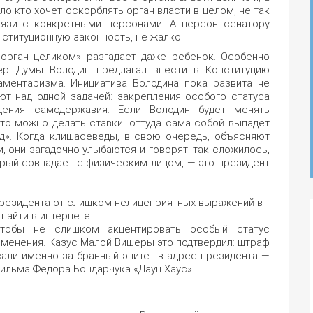
ло кто хочет оскорблять орган власти в целом, не так
язи с конкретными персонами. А персон сенатору
ституционную законность, не жалко.
орган целиком» разгадает даже ребенок. Особенно
ер Думы Володин предлагал внести в Конституцию
аментаризма. Инициатива Володина пока развита не
ют над одной задачей: закрепления особого статуса
дения самодержавия. Если Володин будет менять
то можно делать ставки: оттуда сама собой выпадет
д». Когда клишасеведы, в свою очередь, объясняют
, они загадочно улыбаются и говорят: так сложилось,
орый совпадает с физическим лицом, — это президент
резидента от слишком нелицеприятных выражений в
найти в интернете.
чтобы не слишком акцентировать особый статус
именения. Казус Малой Вишеры это подтвердил: штраф
али именно за бранный эпитет в адрес президента —
 фильма Федора Бондарчука «Даун Хаус».