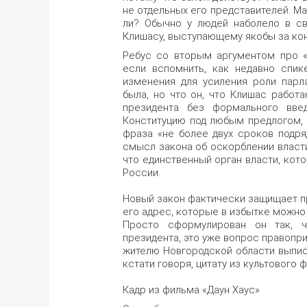
не отдельных его представителей. Ма
ли? Обычно у людей наболело в св
Клишасу, выступающему якобы за кон
Ребус со вторым аргументом про «
если вспомнить, как недавно спик
изменения для усиления роли парл
была, но что он, что Клишас работа
президента без формального вве
Конституцию под любым предлогом, 
фраза «не более двух сроков подря
смысл закона об оскорблении власти
что единственный орган власти, кот
России.
Новый закон фактически защищает п
его адрес, которые в избытке можно 
Просто сформулирован он так, 
президента, это уже вопрос правопр
жителю Новгородской области выпис
кстати говоря, цитату из культового
Кадр из фильма «Даун Хаус»