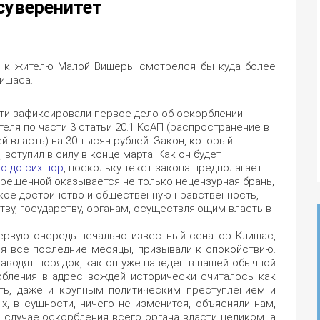
суверенитет
а к жителю Малой Вишеры смотрелся бы куда более
ишаса.
ти зафиксировали первое дело об оскорблении
еля по части 3 статьи 20.1 КоАП (распространение в
 власть) на 30 тысяч рублей. Закон, который
вступил в силу в конце марта. Как он будет
о до сих пор
, поскольку текст закона предполагает
рещенной оказывается не только нецензурная брань,
ское достоинство и общественную нравственность,
ву, государству, органам, осуществляющим власть в
первую очередь печально известный сенатор Клишас,
ся все последние месяцы, призывали к спокойствию.
наводят порядок, как он уже наведен в нашей обычной
рбления в адрес вождей исторически считалось как
ть, даже и крупным политическим преступлением и
ых, в сущности, ничего не изменится, объясняли нам,
в случае оскорбления всего органа власти целиком, а