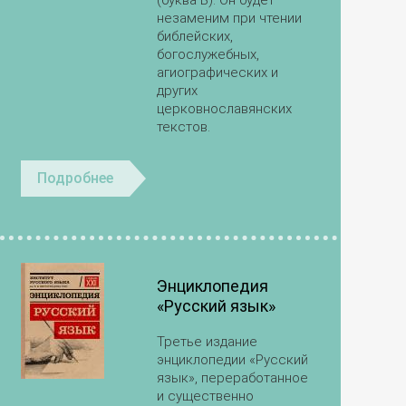
(буква В). Он будет
незаменим при чтении
библейских,
богослужебных,
агиографических и
других
церковнославянских
текстов.
Подробнее
Энциклопедия
«Русский язык»
Третье издание
энциклопедии «Русский
язык», переработанное
и существенно