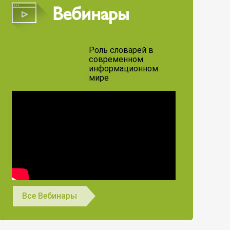
Вебинары
Роль словарей в
современном
информационном
мире
Все Вебинары