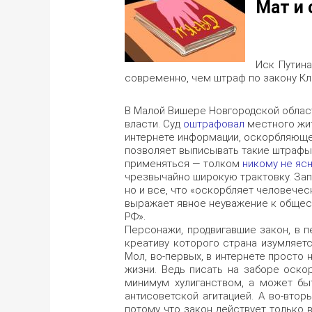
Мат и 
Иск Путин
современно, чем штраф по закону Кл
В Малой Вишере Новгородской облас
власти. Суд
оштрафовал
местного жит
интернете информации, оскорбляющей
позволяет выписывать такие штрафы, 
применяться — толком
никому не ясн
чрезвычайно широкую трактовку. Зап
но и все, что «оскорбляет человече
выражает явное неуважение к общест
РФ».
Персонажи, продвигавшие закон, в 
креативу которого страна изумляет
Мол, во-первых, в интернете просто 
жизни. Ведь писать на заборе оско
минимум хулиганством, а может бы
антисоветской агитацией. А во-втор
потому что закон действует только 