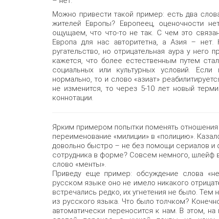
– нет.
Можно привести такой пример: есть два слов
жителей Европы? Европеец, оценочности не
ощущаем, что что-то не так. С чем это связан
Европа для нас авторитетна, а Азия – нет. 
ругательство, но отрицательная аура у него п
кажется, что более естественным путем ста
социальных или культурных условий. Если
нормально, то и слово «азиат» реабилитируется
не изменится, то через 5-10 лет новый терм
коннотации.
Ярким примером попытки поменять отношения
переименование «милиции» в «полицию». Казало
довольно быстро – не без помощи сериалов и 
сотрудника в форме? Совсем немного, шлейф вс
слово «менты».
Приведу еще пример: обсуждение слова «не
русском языке оно не имело никакого отрицат
встречались редко, их угнетения не было. Тем 
из русского языка. Что было толчком? Конечно
автоматически переносится к нам. В этом, на 