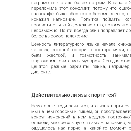
неграмотных стало более острым. В начале 2
переломила этот конфликт, потому что ошиб
падонкафф было абсолютно бессмысленно, он
искажая написание. Попытка поймать к
просветительской деятельностью, потому что 
невозможно. Почти всегда один поправляет др
более высокое положение.
Ценность литературного языка начала сниж
человек, который говорил просторечиями, н
была жесткой, и грамотность занима
жаргонизмы считались мусором. Сегодня отнош
ценятся разные варианты языка, например
диалекте.
Действительно ли язык портится?
Некоторые люди заявляют, что язык портится, 
мы на нем говорим и пишем, он подстраиваетс
вокруг изменений в нем ведутся постоянн
ослабли, многое хлынуло в язык – например, 
ощущалось как порча, в какой-то момент э