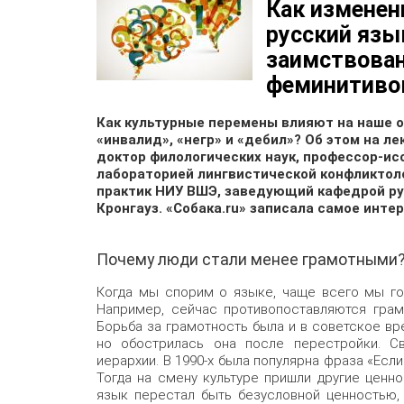
Как изменен
русский язы
заимствован
феминитиво
Как культурные перемены влияют на наше о
«инвалид», «негр» и «дебил»? Об этом на ле
доктор филологических наук, профессор-и
лабораторией лингвистической конфликтол
практик НИУ ВШЭ, заведующий кафедрой ру
Кронгауз. «Собака.ru» записала самое инте
Почему люди стали менее грамотными
Когда мы спорим о языке, чаще всего мы го
Например, сейчас противопоставляются грам
Борьба за грамотность была и в советское вре
но обострилась она после перестройки. С
иерархии. В 1990-х была популярна фраза «Есл
Тогда на смену культуре пришли другие ценно
язык перестал быть безусловной ценностью,