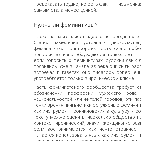
предсказать трудно, но есть факт – письменна
самым стала менее ценной.
Нужны ли феминитивы?
Также на язык влияет идеология, сегодня это
благих намерений устранить дискримин
феминитивах. Политкорректность давно побе
вопросы активно обсуждаются только лет пят
если говорить о феминитивах, русский язык 
появились. Уже в начале XX века они были рас
встречал в газетах, оно писалось совершен
употребляется только в ироническом ключе.
Часть феминистского сообщества требует с
обозначении профессии мужского рода
национальностей или жителей городов, эти п
точки зрения лингвистики регулярные феминит
как инструмент проникновения в культуру и со
тексту можно оценить, насколько общество пр
контекст иронический, значит женщины не равн
роли воспринимаются как нечто странное. 
пытается использовать язык как инструмент 
пока не изменилось реальное положение дел.