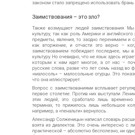
законом стало запрещено использовать брань 
Заимствования – это зло?
Также возмущают людей заимствования. Мы 
культуру, так как роль Америки и английского
предметы, явления, то заодно перенимаем и с
как вторжение, и отчасти это верно – ко
заимствованием побеждает последнее, мы в
культуру. Но очевидно, что не язык здесь играе
которым к нам идет многое, а от нас – поч
русские слова, разве что лет семь назад во 
«малосоль» – малосольные огурцы. Это показы
что она иллюстрирует.
Вопрос с заимствованиями всплывает регуляр
первое столетие. Против них выступали Ленин
этих людей, это сработало лишь временно.
терминах, то прижилось лишь небольшое кол
например, а «пенальти» вернулось.
Александр Солженицын написал словарь расшир
взята из диалектов. Это очень интересно с л
практической – абсолютно бесполезно, ни одно