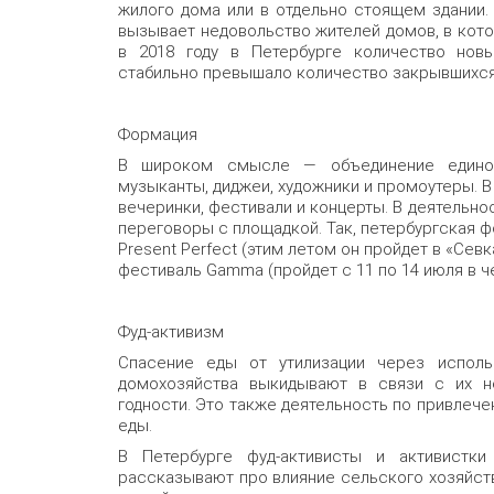
жилого дома или в отдельно стоящем здании. 
вызывает недовольство жителей домов, в кото
в 2018 году в Петербурге количество нов
стабильно превышало количество закрывшихся
Формация
В широком смысле — объединение едином
музыканты, диджеи, художники и промоутеры. 
вечеринки, фестивали и концерты. В деятельнос
переговоры с площадкой. Так, петербургская ф
Present Perfect (этим летом он пройдет в «Севка
фестиваль Gamma (пройдет с 11 по 14 июля в ч
Фуд-активизм
Спасение еды от утилизации через исполь
домохозяйства выкидывают в связи с их н
годности. Это также деятельность по привлеч
еды.
В Петербурге фуд-активисты и активистки
рассказывают про влияние сельского хозяйст