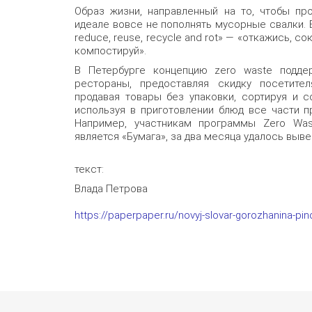
Образ жизни, направленный на то, чтобы пр
идеале вовсе не пополнять мусорные свалки. В
reduce, reuse, recycle and rot» — «откажись, с
компостируй».
В Петербурге концепцию zero waste подде
рестораны, предоставляя скидку посетите
продавая товары без упаковки, сортируя и 
используя в приготовлении блюд все части п
Например, участникам программы Zero Was
является «Бумага», за два месяца удалось вывез
текст:
Влада Петрова
https://paperpaper.ru/novyj-slovar-gorozhanina-pin