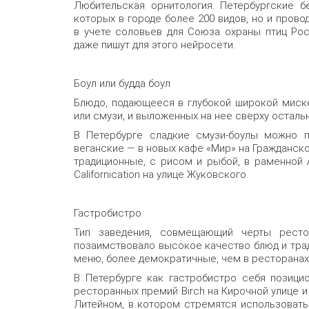
Любительская орнитология. Петербургские б
которых в городе более 200 видов, но и прово
в учете соловьев для Союза охраны птиц Рос
даже пишут для этого нейросети.
Боул или будда боул
Блюдо, подающееся в глубокой широкой миске
или смузи, и выложенных на нее сверху осталь
В Петербурге сладкие смузи-боулы можно по
веганские — в новых кафе «Мир» на Гражданской
традиционные, с рисом и рыбой, в раменной 
Californication на улице Жуковского.
Гастробистро
Тип заведения, совмещающий черты ресто
позаимствовало высокое качество блюд и трад
меню, более демократичные, чем в ресторанах,
В Петербурге как гастробистро себя позицио
ресторанных премий Birch на Кирочной улице 
Литейном, в котором стремятся использовать