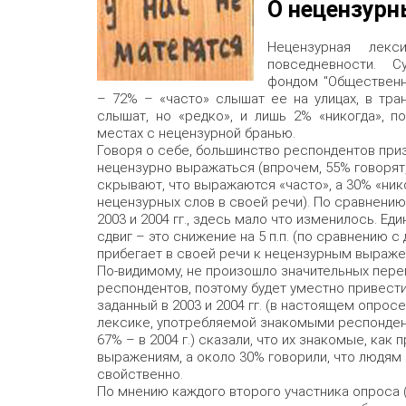
О нецензур
Нецензурная лек
повседневности. 
фондом "Общественн
– 72% – «часто» слышат ее на улицах, в тра
слышат, но «редко», и лишь 2% «никогда», п
местах с нецензурной бранью.
Говоря о себе, большинство респондентов приз
нецензурно выражаться (впрочем, 55% говорят,
скрывают, что выражаются «часто», а 30% «нико
нецензурных слов в своей речи). По сравнению
2003 и 2004 гг., здесь мало что изменилось. Е
сдвиг – это снижение на 5 п.п. (по сравнению с 
прибегает в своей речи к нецензурным выраже
По-видимому, не произошло значительных пере
респондентов, поэтому будет уместно привест
заданный в 2003 и 2004 гг. (в настоящем опрос
лексике, употребляемой знакомыми респондент
67% – в 2004 г.) сказали, что их знакомые, как
выражениям, а около 30% говорили, что людям 
свойственно.
По мнению каждого второго участника опроса (