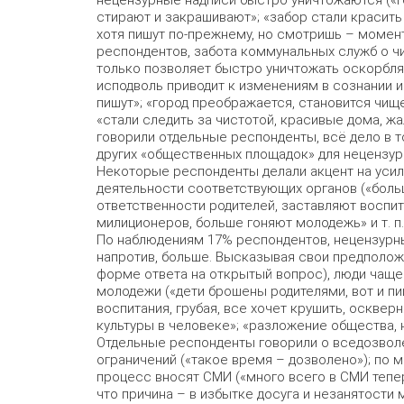
стирают и закрашивают»; «забор стали красить
хотя пишут по-прежнему, но смотришь – момен
респондентов, забота коммунальных служб о ч
только позволяет быстро уничтожать оскорбля
исподволь приводит к изменениям в сознании и
пишут»; «город преображается, становится чище
«стали следить за чистотой, красивые дома, жал
говорили отдельные респонденты, всё дело в т
других «общественных площадок» для нецензурн
Некоторые респонденты делали акцент на ус
деятельности соответствующих органов («боль
ответственности родителей, заставляют воспит
милиционеров, больше гоняют молодежь» и т. п.
По наблюдениям 17% респондентов, нецензурных
напротив, больше. Высказывая свои предположе
форме ответа на открытый вопрос), люди чаще 
молодежи («дети брошены родителями, вот и пи
воспитания, грубая, все хочет крушить, оскверн
культуры в человеке»; «разложение общества, 
Отдельные респонденты говорили о вседозволе
ограничений («такое время – дозволено»); по 
процесс вносят СМИ («много всего в СМИ тепер
что причина – в избытке досуга и незанятости