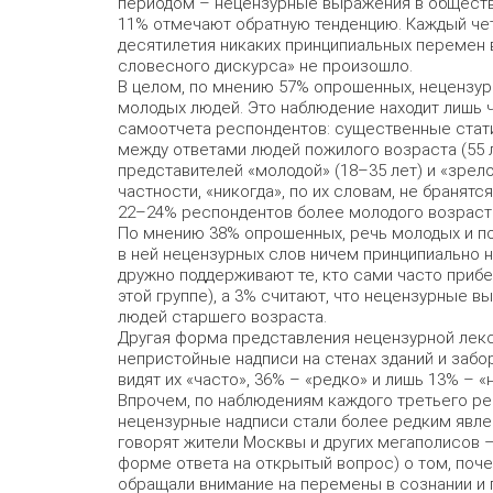
периодом – нецензурные выражения в обществе
11% отмечают обратную тенденцию. Каждый чет
десятилетия никаких принципиальных перемен 
словесного дискурса» не произошло.
В целом, по мнению 57% опрошенных, нецензур
молодых людей. Это наблюдение находит лишь 
самоотчета респондентов: существенные стат
между ответами людей пожилого возраста (55 л
представителей «молодой» (18–35 лет) и «зрело
частности, «никогда», по их словам, не бранят
22–24% респондентов более молодого возраст
По мнению 38% опрошенных, речь молодых и по
в ней нецензурных слов ничем принципиально 
дружно поддерживают те, кто сами часто приб
этой группе), а 3% считают, что нецензурные 
людей старшего возраста.
Другая форма представления нецензурной лекс
непристойные надписи на стенах зданий и забор
видят их «часто», 36% – «редко» и лишь 13% – «
Впрочем, по наблюдениям каждого третьего рес
нецензурные надписи стали более редким явле
говорят жители Москвы и других мегаполисов –
форме ответа на открытый вопрос) о том, поч
обращали внимание на перемены в сознании и 