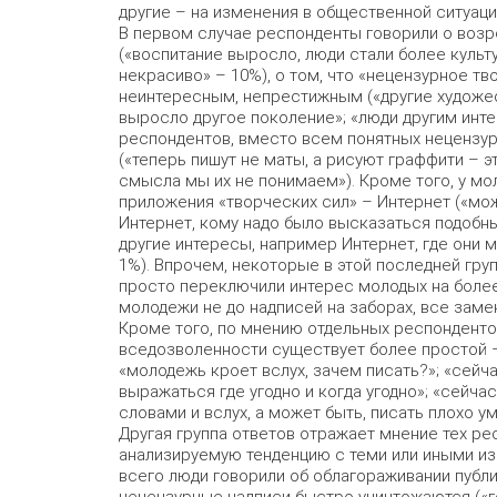
другие – на изменения в общественной ситуаци
В первом случае респонденты говорили о возр
(«воспитание выросло, люди стали более культу
некрасиво» – 10%), о том, что «нецензурное т
неинтересным, непрестижным («другие художест
выросло другое поколение»; «люди другим инте
респондентов, вместо всем понятных нецензу
(«теперь пишут не маты, а рисуют граффити – э
смысла мы их не понимаем»). Кроме того, у м
приложения «творческих сил» – Интернет («мож
Интернет, кому надо было высказаться подобн
другие интересы, например Интернет, где они 
1%). Впрочем, некоторые в этой последней гру
просто переключили интерес молодых на более
молодежи не до надписей на заборах, все заме
Кроме того, по мнению отдельных респондентов
вседозволенности существует более простой – 
«молодежь кроет вслух, зачем писать?»; «сей
выражаться где угодно и когда угодно»; «сейчас
словами и вслух, а может быть, писать плохо ум
Другая группа ответов отражает мнение тех р
анализируемую тенденцию с теми или иными и
всего люди говорили об облагораживании публи
нецензурные надписи быстро уничтожаются («