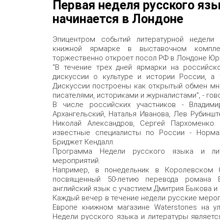
Первая неделя русского яз
начинается в Лондоне
Эпицентром событий литературной недели 
книжной ярмарке в выставочном комплек
торжественно откроет посол РФ в Лондоне Юр
"В течение трех дней ярмарки на российско
дискуссии о культуре и истории России, 
Дискуссии построены как открытый обмен мн
писателями, историками и журналистами", - гов
В числе российских участников - Владими
Архангельский, Наталья Иванова, Лев Рубиншт
Николай Александров, Сергей Пархоменко. 
известные специалисты по России - Норман
Бриджет Кендалл.
Программа Недели русского языка и ли
мероприятий.
Например, в понедельник в Королевском О
посвященный 50-летию перевода романа Б
английский язык с участием Дмитрия Быкова и 
Каждый вечер в течение недели русские мероп
Европе книжном магазине Waterstones на у
Недели русского языка и литературы являетс