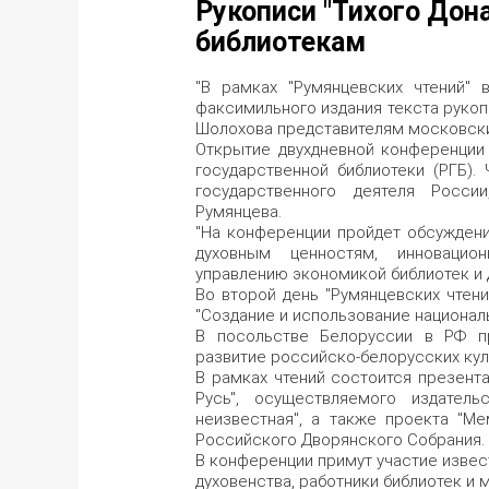
Рукописи "Тихого Дон
библиотекам
"В рамках "Румянцевских чтений"
факсимильного издания текста рукоп
Шолохова представителям московских
Открытие двухдневной конференции
государственной библиотеки (РГБ)
государственного деятеля Росс
Румянцева.
"На конференции пройдет обсуждени
духовным ценностям, инновацио
управлению экономикой библиотек и д
Во второй день "Румянцевских чтени
"Создание и использование национал
В посольстве Белоруссии в РФ пр
развитие российско-белорусских кул
В рамках чтений состоится презент
Русь", осуществляемого издатель
неизвестная", а также проекта "Ме
Российского Дворянского Собрания.
В конференции примут участие извес
духовенства, работники библиотек и 