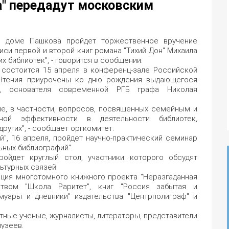
а" передадут московским
 в доме Пашкова пройдет торжественное вручение
иси первой и второй книг романа "Тихий Дон" Михаила
 библиотек", - говорится в сообщении.
 состоится 15 апреля в конференц-зале Российской
. Чтения приурочены ко дню рождения выдающегося
ии, основателя современной РГБ графа Николая
е, в частности, вопросов, посвященных семейным и
нной эффективности в деятельности библиотек,
ругих", - сообщает оргкомитет.
й", 16 апреля, пройдет научно-практический семинар
ьных библиографий".
ойдет круглый стол, участники которого обсудят
ьтурных связей.
ация многотомного книжного проекта "Неразгаданная
ством "Школа Раритет", книг "Россия забытая и
муары и дневники" издательства "Центрполиграф" и
тные ученые, журналисты, литераторы, представители
музеев.