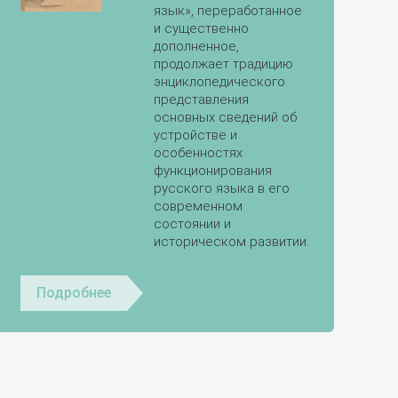
язык», переработанное
и существенно
дополненное,
продолжает традицию
энциклопедического
представления
основных сведений об
устройстве и
особенностях
функционирования
русского языка в его
современном
состоянии и
историческом развитии.
Подробнее