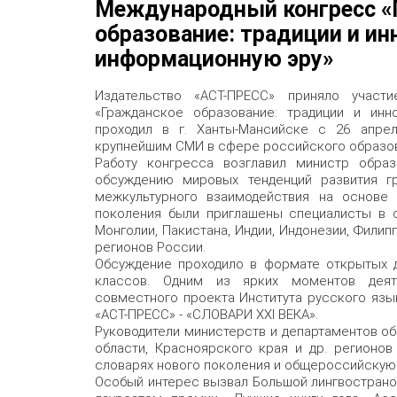
Международный конгресс «
образование: традиции и ин
информационную эру»
Издательство «АСТ-ПРЕСС» приняло участ
«Гражданское образование: традиции и инн
проходил в г. Ханты-Мансийске с 26 апре
крупнейшим СМИ в сфере российского образов
Работу конгресса возглавил министр обра
обсуждению мировых тенденций развития г
межкультурного взаимодействия на основе 
поколения были приглашены специалисты в о
Монголии, Пакистана, Индии, Индонезии, Филипп
регионов России.
Обсуждение проходило в формате открытых д
классов. Одним из ярких моментов деяте
совместного проекта Института русского язык
«АСТ-ПРЕСС» - «СЛОВАРИ XXI ВЕКА».
Руководители министерств и департаментов о
области, Красноярского края и др. регионо
словарях нового поколения и общероссийскую
Особый интерес вызвал Большой лингвострано